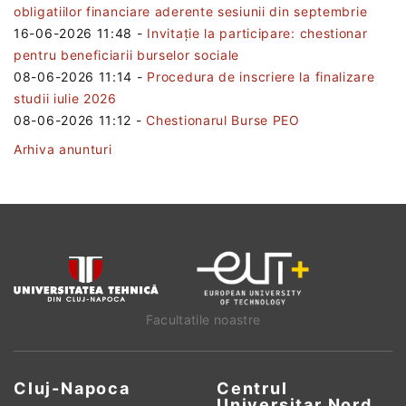
obligatiilor financiare aderente sesiunii din septembrie
16-06-2026 11:48
-
Invitație la participare: chestionar
pentru beneficiarii burselor sociale
08-06-2026 11:14
-
Procedura de inscriere la finalizare
studii iulie 2026
08-06-2026 11:12
-
Chestionarul Burse PEO
Arhiva anunturi
Facultatile noastre
Cluj-Napoca
Centrul
Universitar Nord