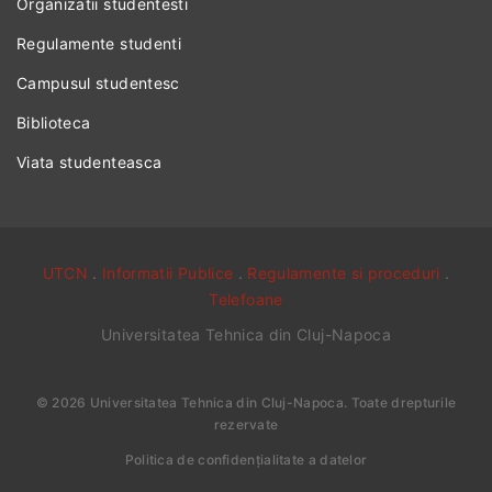
Organizatii studentesti
Regulamente studenti
Campusul studentesc
Biblioteca
Viata studenteasca
UTCN
.
Informatii Publice
.
Regulamente si proceduri
.
Telefoane
Universitatea Tehnica din Cluj-Napoca
©
2026
Universitatea Tehnica din Cluj-Napoca
. Toate drepturile
rezervate
Politica de confidențialitate a datelor